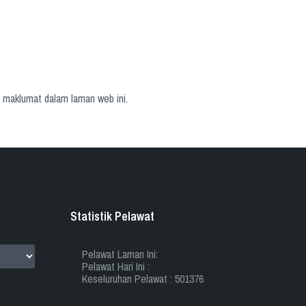
 maklumat dalam laman web ini.
Statistik Pelawat
Pelawat Laman Ini:
Pelawat Hari Ini :
Keseluruhan Pelawat : 501376