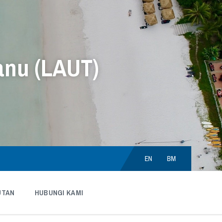
anu (LAUT)
Choose
language:
EN
BM
UTAN
HUBUNGI KAMI