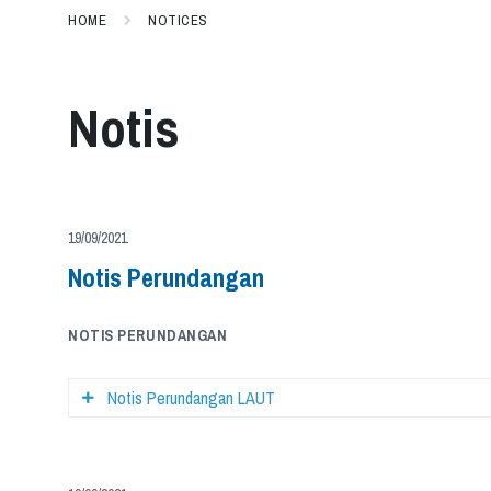
HOME
NOTICES
Notis
19/09/2021
Notis Perundangan
NOTIS PERUNDANGAN
Notis Perundangan LAUT
Berikut merupakan Penafian kepada Portal Lembaga Sumber
Anda hendaklah memahami dan bersetuju bahawa Lembaga Sum