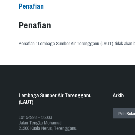
Penafian
Penafian
Penafian : Lembaga Sumber Air Terengganu (LAUT) tidak akan b
Lembaga Sumber Air Terengganu
Arkib
(LAUT)
ARKIB
​​Lot 54998 – 55003
Jalan Tengku Mohamad
21200 Kuala Nerus, Terengganu.