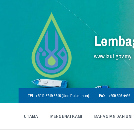
Skip
Skip
Skip
to
to
to
content
main
footer
navigation
Lembag
www.laut.gov.my
TEL: +6011 3749 3746 (Unit Pelesenan)
FAX : +609 626 4466
UTAMA
MENGENAI KAMI
BAHAGIAN DAN UNI