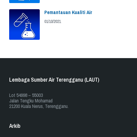
Pemantauan Kualiti Air
01/10/2021
Lembaga Sumber Air Terengganu (LAUT)
​​Lot 54998 – 55003
Jalan Tengku Mohamad
21200 Kuala Nerus, Terengganu.
Arkib