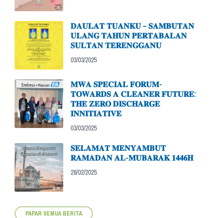
𝐃𝐀𝐔𝐋𝐀𝐓 𝐓𝐔𝐀𝐍𝐊𝐔 – 𝐒𝐀𝐌𝐁𝐔𝐓𝐀𝐍
𝐔𝐋𝐀𝐍𝐆 𝐓𝐀𝐇𝐔𝐍 𝐏𝐄𝐑𝐓𝐀𝐁𝐀𝐋𝐀𝐍
𝐒𝐔𝐋𝐓𝐀𝐍 𝐓𝐄𝐑𝐄𝐍𝐆𝐆𝐀𝐍𝐔
03/03/2025
𝐌𝐖𝐀 𝐒𝐏𝐄𝐂𝐈𝐀𝐋 𝐅𝐎𝐑𝐔𝐌-
𝐓𝐎𝐖𝐀𝐑𝐃𝐒 𝐀 𝐂𝐋𝐄𝐀𝐍𝐄𝐑 𝐅𝐔𝐓𝐔𝐑𝐄:
𝐓𝐇𝐄 𝐙𝐄𝐑𝐎 𝐃𝐈𝐒𝐂𝐇𝐀𝐑𝐆𝐄
𝐈𝐍𝐍𝐈𝐓𝐈𝐀𝐓𝐈𝐕𝐄
03/03/2025
𝐒𝐄𝐋𝐀𝐌𝐀𝐓 𝐌𝐄𝐍𝐘𝐀𝐌𝐁𝐔𝐓
𝐑𝐀𝐌𝐀𝐃𝐀𝐍 𝐀𝐋-𝐌𝐔𝐁𝐀𝐑𝐀𝐊 𝟏𝟒𝟒𝟔𝐇
28/02/2025
PAPAR SEMUA BERITA