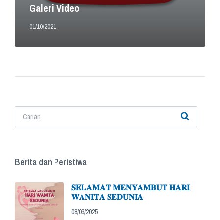
Galeri Video
01/10/2021
Berita dan Peristiwa
𝐒𝐄𝐋𝐀𝐌𝐀𝐓 𝐌𝐄𝐍𝐘𝐀𝐌𝐁𝐔𝐓 𝐇𝐀𝐑𝐈
𝐖𝐀𝐍𝐈𝐓𝐀 𝐒𝐄𝐃𝐔𝐍𝐈𝐀
08/03/2025