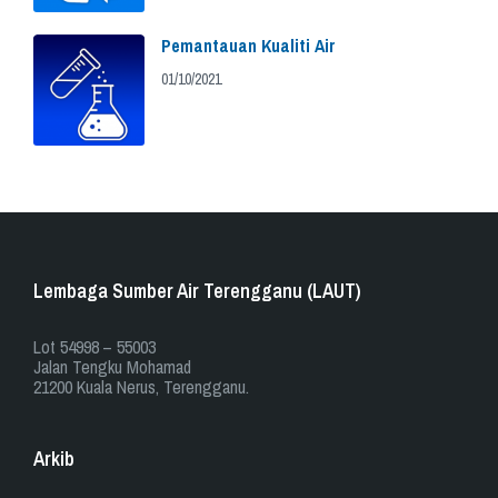
Pemantauan Kualiti Air
01/10/2021
Lembaga Sumber Air Terengganu (LAUT)
​​Lot 54998 – 55003
Jalan Tengku Mohamad
21200 Kuala Nerus, Terengganu.
Arkib