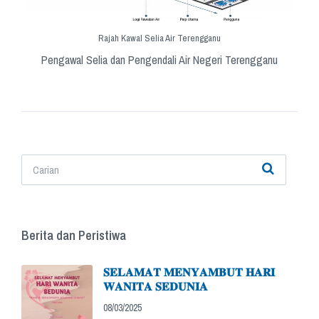
Rajah Kawal Selia Air Terengganu
Pengawal Selia dan Pengendali Air Negeri Terengganu
Berita dan Peristiwa
𝐒𝐄𝐋𝐀𝐌𝐀𝐓 𝐌𝐄𝐍𝐘𝐀𝐌𝐁𝐔𝐓 𝐇𝐀𝐑𝐈
𝐖𝐀𝐍𝐈𝐓𝐀 𝐒𝐄𝐃𝐔𝐍𝐈𝐀
08/03/2025