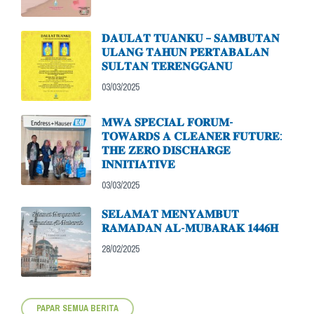
𝐃𝐀𝐔𝐋𝐀𝐓 𝐓𝐔𝐀𝐍𝐊𝐔 – 𝐒𝐀𝐌𝐁𝐔𝐓𝐀𝐍
𝐔𝐋𝐀𝐍𝐆 𝐓𝐀𝐇𝐔𝐍 𝐏𝐄𝐑𝐓𝐀𝐁𝐀𝐋𝐀𝐍
𝐒𝐔𝐋𝐓𝐀𝐍 𝐓𝐄𝐑𝐄𝐍𝐆𝐆𝐀𝐍𝐔
03/03/2025
𝐌𝐖𝐀 𝐒𝐏𝐄𝐂𝐈𝐀𝐋 𝐅𝐎𝐑𝐔𝐌-
𝐓𝐎𝐖𝐀𝐑𝐃𝐒 𝐀 𝐂𝐋𝐄𝐀𝐍𝐄𝐑 𝐅𝐔𝐓𝐔𝐑𝐄:
𝐓𝐇𝐄 𝐙𝐄𝐑𝐎 𝐃𝐈𝐒𝐂𝐇𝐀𝐑𝐆𝐄
𝐈𝐍𝐍𝐈𝐓𝐈𝐀𝐓𝐈𝐕𝐄
03/03/2025
𝐒𝐄𝐋𝐀𝐌𝐀𝐓 𝐌𝐄𝐍𝐘𝐀𝐌𝐁𝐔𝐓
𝐑𝐀𝐌𝐀𝐃𝐀𝐍 𝐀𝐋-𝐌𝐔𝐁𝐀𝐑𝐀𝐊 𝟏𝟒𝟒𝟔𝐇
28/02/2025
PAPAR SEMUA BERITA