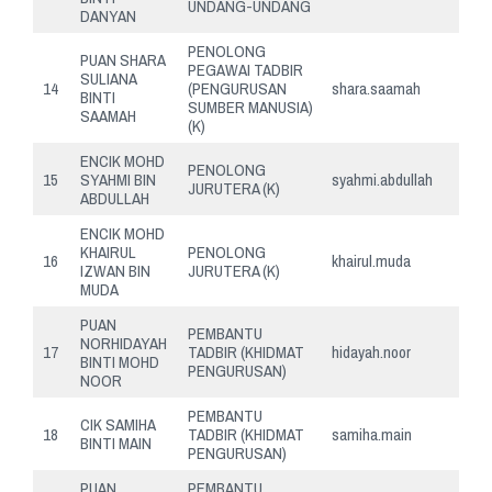
UNDANG-UNDANG
DANYAN
PENOLONG
PUAN SHARA
PEGAWAI TADBIR
SULIANA
14
(PENGURUSAN
shara.saamah
BINTI
SUMBER MANUSIA)
SAAMAH
(K)
ENCIK MOHD
PENOLONG
15
SYAHMI BIN
syahmi.abdullah
JURUTERA (K)
ABDULLAH
ENCIK MOHD
KHAIRUL
PENOLONG
16
khairul.muda
IZWAN BIN
JURUTERA (K)
MUDA
PUAN
PEMBANTU
NORHIDAYAH
17
TADBIR (KHIDMAT
hidayah.noor
BINTI MOHD
PENGURUSAN)
NOOR
PEMBANTU
CIK SAMIHA
18
TADBIR (KHIDMAT
samiha.main
BINTI MAIN
PENGURUSAN)
PUAN
PEMBANTU