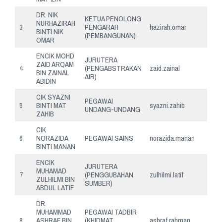
DR. NIK
KETUA PENOLONG
NURHAZIRAH
3
PENGARAH
hazirah.omar
BINTI NIK
(PEMBANGUNAN)
OMAR
ENCIK MOHD
JURUTERA
ZAID ARQAM
4
(PENGABSTRAKAN
zaid.zainal
BIN ZAINAL
AIR)
ABIDIN
CIK SYAZNI
PEGAWAI
5
BINTI MAT
syazni.zahib
UNDANG-UNDANG
ZAHIB
CIK
6
NORAZIDA
PEGAWAI SAINS
norazida.manan
BINTI MANAN
ENCIK
JURUTERA
MUHAMAD
7
(PENGGUBAHAN
zulhilmi.latif
ZULHILMI BIN
SUMBER)
ABDUL LATIF
DR.
MUHAMMAD
PEGAWAI TADBIR
8
ASHRAF BIN
(KHIDMAT
ashraf.rahman