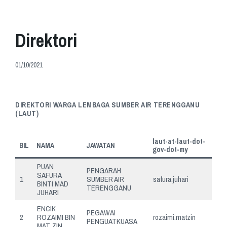
Direktori
01/10/2021
DIREKTORI WARGA LEMBAGA SUMBER AIR TERENGGANU
(LAUT)
laut-at-laut-dot-
BIL
NAMA
JAWATAN
gov-dot-my
PUAN
PENGARAH
SAFURA
1
SUMBER AIR
safura.juhari
BINTI MAD
TERENGGANU
JUHARI
ENCIK
PEGAWAI
2
ROZAIMI BIN
rozaimi.matzin
PENGUATKUASA
MAT ZIN