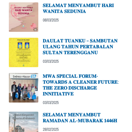
𝐒𝐄𝐋𝐀𝐌𝐀𝐓 𝐌𝐄𝐍𝐘𝐀𝐌𝐁𝐔𝐓 𝐇𝐀𝐑𝐈
𝐖𝐀𝐍𝐈𝐓𝐀 𝐒𝐄𝐃𝐔𝐍𝐈𝐀
08/03/2025
𝐃𝐀𝐔𝐋𝐀𝐓 𝐓𝐔𝐀𝐍𝐊𝐔 – 𝐒𝐀𝐌𝐁𝐔𝐓𝐀𝐍
𝐔𝐋𝐀𝐍𝐆 𝐓𝐀𝐇𝐔𝐍 𝐏𝐄𝐑𝐓𝐀𝐁𝐀𝐋𝐀𝐍
𝐒𝐔𝐋𝐓𝐀𝐍 𝐓𝐄𝐑𝐄𝐍𝐆𝐆𝐀𝐍𝐔
03/03/2025
𝐌𝐖𝐀 𝐒𝐏𝐄𝐂𝐈𝐀𝐋 𝐅𝐎𝐑𝐔𝐌-
𝐓𝐎𝐖𝐀𝐑𝐃𝐒 𝐀 𝐂𝐋𝐄𝐀𝐍𝐄𝐑 𝐅𝐔𝐓𝐔𝐑𝐄:
𝐓𝐇𝐄 𝐙𝐄𝐑𝐎 𝐃𝐈𝐒𝐂𝐇𝐀𝐑𝐆𝐄
𝐈𝐍𝐍𝐈𝐓𝐈𝐀𝐓𝐈𝐕𝐄
03/03/2025
𝐒𝐄𝐋𝐀𝐌𝐀𝐓 𝐌𝐄𝐍𝐘𝐀𝐌𝐁𝐔𝐓
𝐑𝐀𝐌𝐀𝐃𝐀𝐍 𝐀𝐋-𝐌𝐔𝐁𝐀𝐑𝐀𝐊 𝟏𝟒𝟒𝟔𝐇
28/02/2025