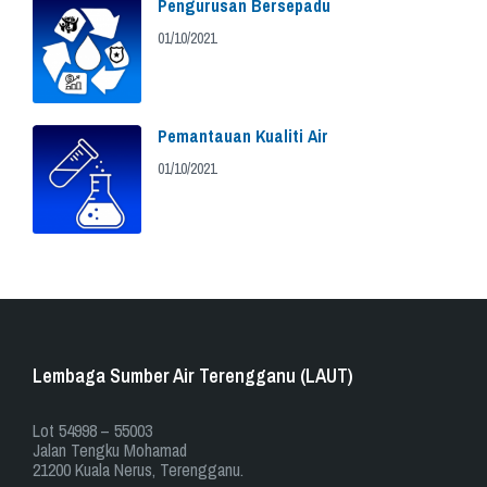
Pengurusan Bersepadu
01/10/2021
Pemantauan Kualiti Air
01/10/2021
Lembaga Sumber Air Terengganu (LAUT)
​​Lot 54998 – 55003
Jalan Tengku Mohamad
21200 Kuala Nerus, Terengganu.