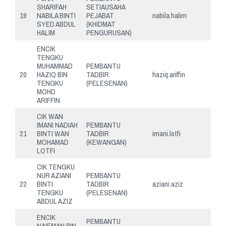
SHARIFAH
SETIAUSAHA
19
NABILA BINTI
PEJABAT
nabila.halim
SYED ABDUL
(KHIDMAT
HALIM
PENGURUSAN)
ENCIK
TENGKU
MUHAMMAD
PEMBANTU
20
HAZIQ BIN
TADBIR
haziq.ariffin
TENGKU
(PELESENAN)
MOHD
ARIFFIN
CIK WAN
IMANI NADIAH
PEMBANTU
21
BINTI WAN
TADBIR
imani.lotfi
MOHAMAD
(KEWANGAN)
LOTFI
CIK TENGKU
NUR AZIANI
PEMBANTU
22
BINTI
TADBIR
aziani.aziz
TENGKU
(PELESENAN)
ABDUL AZIZ
ENCIK
PEMBANTU
NAIEMAN BIN