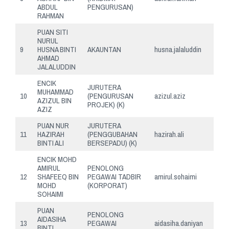
ABDUL
PENGURUSAN)
RAHMAN
PUAN SITI
NURUL
9
HUSNA BINTI
AKAUNTAN
husna.jalaluddin
AHMAD
JALALUDDIN
ENCIK
JURUTERA
MUHAMMAD
10
(PENGURUSAN
azizul.aziz
AZIZUL BIN
PROJEK) (K)
AZIZ
PUAN NUR
JURUTERA
11
HAZIRAH
(PENGGUBAHAN
hazirah.ali
BINTI ALI
BERSEPADU) (K)
ENCIK MOHD
AMIRUL
PENOLONG
12
SHAFEEQ BIN
PEGAWAI TADBIR
amirul.sohaimi
MOHD
(KORPORAT)
SOHAIMI
PUAN
PENOLONG
AIDASIHA
13
PEGAWAI
aidasiha.daniyan
BINTI