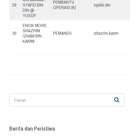
PEMBANTU
29
SYAFEI BIN
syafei.din
OPERASI (K)
DIN @
YUSOF
ENCIK MOHD
SHAZRIM
30
PEMANDU
shazrim.karim
IZHAM BIN
KARIM
Berita dan Peristiwa