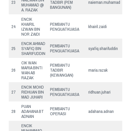
23
TADBIR (PEM
naieman.muhamad
MUHAMAD @
BANGUNAN)
A. RAZAK
ENCIK
KHAIRIL
PEMBANTU
24
khairil.zaidi
IZWAN BIN
PENGUATKUASA
NOR ZAIDI
ENCIK AHMAD
PEMBANTU
25
SYAFIQ BIN
syafiq.sharifuddin
PENGUATKUASA
SHARIFUDDIN
CIK WAN
PEMBANTU
MARIA BINTI
26
TADBIR
maria.razak
WAN AB
(KEWANGAN)
RAZAK
ENCIK MOHD
PEMBANTU
27
RIDHUAN BIN
ridhuan.juhari
PENGUATKUASA
MAD JUHARI
PUAN
PEMBANTU
28
ADAHANA BT
adahana.adnan
OPERASI
ADNAN
ENCIK
MUHAMMAD