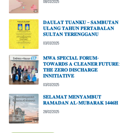
08/03/2025
𝐃𝐀𝐔𝐋𝐀𝐓 𝐓𝐔𝐀𝐍𝐊𝐔 – 𝐒𝐀𝐌𝐁𝐔𝐓𝐀𝐍
𝐔𝐋𝐀𝐍𝐆 𝐓𝐀𝐇𝐔𝐍 𝐏𝐄𝐑𝐓𝐀𝐁𝐀𝐋𝐀𝐍
𝐒𝐔𝐋𝐓𝐀𝐍 𝐓𝐄𝐑𝐄𝐍𝐆𝐆𝐀𝐍𝐔
03/03/2025
𝐌𝐖𝐀 𝐒𝐏𝐄𝐂𝐈𝐀𝐋 𝐅𝐎𝐑𝐔𝐌-
𝐓𝐎𝐖𝐀𝐑𝐃𝐒 𝐀 𝐂𝐋𝐄𝐀𝐍𝐄𝐑 𝐅𝐔𝐓𝐔𝐑𝐄:
𝐓𝐇𝐄 𝐙𝐄𝐑𝐎 𝐃𝐈𝐒𝐂𝐇𝐀𝐑𝐆𝐄
𝐈𝐍𝐍𝐈𝐓𝐈𝐀𝐓𝐈𝐕𝐄
03/03/2025
𝐒𝐄𝐋𝐀𝐌𝐀𝐓 𝐌𝐄𝐍𝐘𝐀𝐌𝐁𝐔𝐓
𝐑𝐀𝐌𝐀𝐃𝐀𝐍 𝐀𝐋-𝐌𝐔𝐁𝐀𝐑𝐀𝐊 𝟏𝟒𝟒𝟔𝐇
28/02/2025