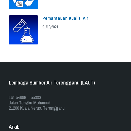
Pemantauan Kualiti Air
01/10/2021
Lembaga Sumber Air Terengganu (LAUT)
​​Lot 54998 – 55003
Jalan Tengku Mohamad
21200 Kuala Nerus, Terengganu.
Arkib