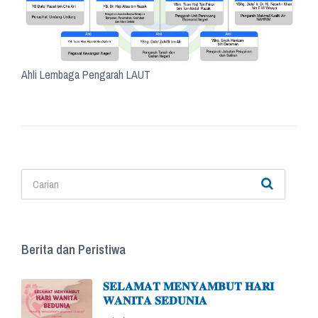
Ahli Lembaga Pengarah LAUT
Berita dan Peristiwa
𝐒𝐄𝐋𝐀𝐌𝐀𝐓 𝐌𝐄𝐍𝐘𝐀𝐌𝐁𝐔𝐓 𝐇𝐀𝐑𝐈
𝐖𝐀𝐍𝐈𝐓𝐀 𝐒𝐄𝐃𝐔𝐍𝐈𝐀