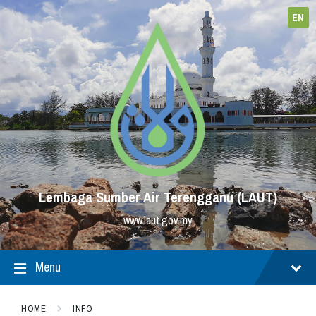
Skip
Skip
Skip
to
to
to
EN
content
main
footer
navigation
Lembaga Sumber Air Terengganu (LAUT)
www.laut.gov.my
Menu
HOME
INFO