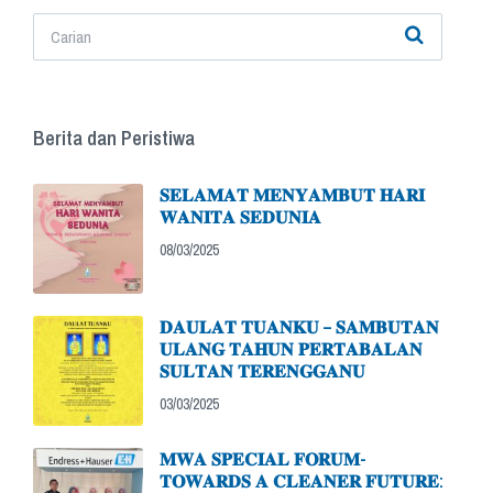
Berita dan Peristiwa
𝐒𝐄𝐋𝐀𝐌𝐀𝐓 𝐌𝐄𝐍𝐘𝐀𝐌𝐁𝐔𝐓 𝐇𝐀𝐑𝐈
𝐖𝐀𝐍𝐈𝐓𝐀 𝐒𝐄𝐃𝐔𝐍𝐈𝐀
08/03/2025
𝐃𝐀𝐔𝐋𝐀𝐓 𝐓𝐔𝐀𝐍𝐊𝐔 – 𝐒𝐀𝐌𝐁𝐔𝐓𝐀𝐍
𝐔𝐋𝐀𝐍𝐆 𝐓𝐀𝐇𝐔𝐍 𝐏𝐄𝐑𝐓𝐀𝐁𝐀𝐋𝐀𝐍
𝐒𝐔𝐋𝐓𝐀𝐍 𝐓𝐄𝐑𝐄𝐍𝐆𝐆𝐀𝐍𝐔
03/03/2025
𝐌𝐖𝐀 𝐒𝐏𝐄𝐂𝐈𝐀𝐋 𝐅𝐎𝐑𝐔𝐌-
𝐓𝐎𝐖𝐀𝐑𝐃𝐒 𝐀 𝐂𝐋𝐄𝐀𝐍𝐄𝐑 𝐅𝐔𝐓𝐔𝐑𝐄: