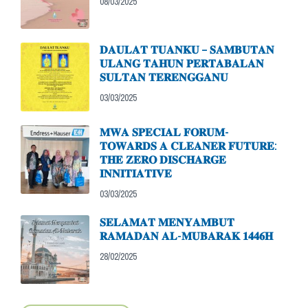
08/03/2025
𝐃𝐀𝐔𝐋𝐀𝐓 𝐓𝐔𝐀𝐍𝐊𝐔 – 𝐒𝐀𝐌𝐁𝐔𝐓𝐀𝐍
𝐔𝐋𝐀𝐍𝐆 𝐓𝐀𝐇𝐔𝐍 𝐏𝐄𝐑𝐓𝐀𝐁𝐀𝐋𝐀𝐍
𝐒𝐔𝐋𝐓𝐀𝐍 𝐓𝐄𝐑𝐄𝐍𝐆𝐆𝐀𝐍𝐔
03/03/2025
𝐌𝐖𝐀 𝐒𝐏𝐄𝐂𝐈𝐀𝐋 𝐅𝐎𝐑𝐔𝐌-
𝐓𝐎𝐖𝐀𝐑𝐃𝐒 𝐀 𝐂𝐋𝐄𝐀𝐍𝐄𝐑 𝐅𝐔𝐓𝐔𝐑𝐄:
𝐓𝐇𝐄 𝐙𝐄𝐑𝐎 𝐃𝐈𝐒𝐂𝐇𝐀𝐑𝐆𝐄
𝐈𝐍𝐍𝐈𝐓𝐈𝐀𝐓𝐈𝐕𝐄
03/03/2025
𝐒𝐄𝐋𝐀𝐌𝐀𝐓 𝐌𝐄𝐍𝐘𝐀𝐌𝐁𝐔𝐓
𝐑𝐀𝐌𝐀𝐃𝐀𝐍 𝐀𝐋-𝐌𝐔𝐁𝐀𝐑𝐀𝐊 𝟏𝟒𝟒𝟔𝐇
28/02/2025