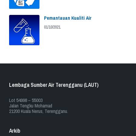
Pemantauan Kualiti Air
01/10/2021
Lembaga Sumber Air Terengganu (LAUT)
​​Lot 54998 – 55003
Jalan Tengku Mohamad
21200 Kuala Nerus, Terengganu.
Arkib