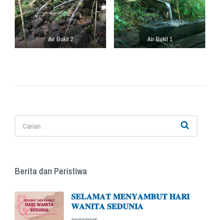
Air Bukit 2
Air Bukit 1
Berita dan Peristiwa
𝐒𝐄𝐋𝐀𝐌𝐀𝐓 𝐌𝐄𝐍𝐘𝐀𝐌𝐁𝐔𝐓 𝐇𝐀𝐑𝐈
𝐖𝐀𝐍𝐈𝐓𝐀 𝐒𝐄𝐃𝐔𝐍𝐈𝐀