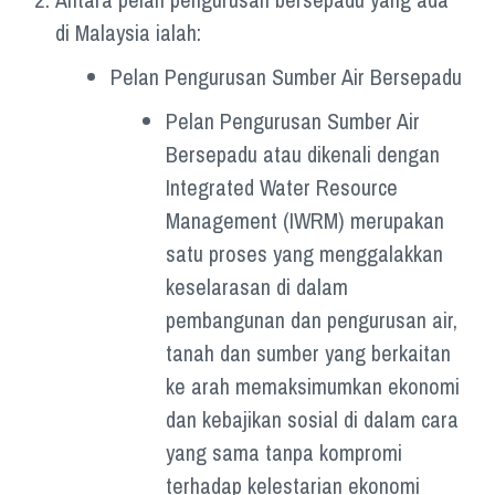
di Malaysia ialah:
Pelan Pengurusan Sumber Air Bersepadu
Pelan Pengurusan Sumber Air
Bersepadu atau dikenali dengan
Integrated Water Resource
Management (IWRM) merupakan
satu proses yang menggalakkan
keselarasan di dalam
pembangunan dan pengurusan air,
tanah dan sumber yang berkaitan
ke arah memaksimumkan ekonomi
dan kebajikan sosial di dalam cara
yang sama tanpa kompromi
terhadap kelestarian ekonomi