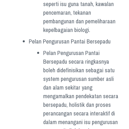
seperti isu guna tanah, kawalan
pencemaran, tekanan
pembangunan dan pemeliharaan
kepelbagaian biologi.
Pelan Pengurusan Pantai Bersepadu
Pelan Pengurusan Pantai
Bersepadu secara ringkasnya
boleh didefinisikan sebagai satu
system pengurusan sumber asli
dan alam sekitar yang
mengamalkan pendekatan secara
bersepadu, holistik dan proses
perancangan secara interaktif di
dalam menangani isu pengurusan