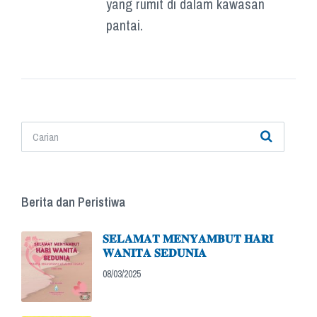
yang rumit di dalam kawasan
pantai.
Berita dan Peristiwa
𝐒𝐄𝐋𝐀𝐌𝐀𝐓 𝐌𝐄𝐍𝐘𝐀𝐌𝐁𝐔𝐓 𝐇𝐀𝐑𝐈
𝐖𝐀𝐍𝐈𝐓𝐀 𝐒𝐄𝐃𝐔𝐍𝐈𝐀
08/03/2025