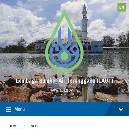
Skip
Skip
Skip
to
to
to
EN
content
main
footer
navigation
Lembaga Sumber Air Terengganu (LAUT)
www.laut.gov.my
Menu
HOME
INFO