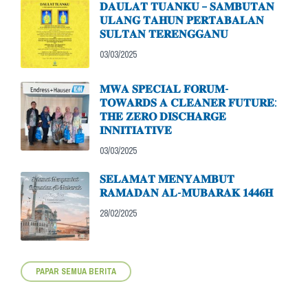
𝐃𝐀𝐔𝐋𝐀𝐓 𝐓𝐔𝐀𝐍𝐊𝐔 – 𝐒𝐀𝐌𝐁𝐔𝐓𝐀𝐍
𝐔𝐋𝐀𝐍𝐆 𝐓𝐀𝐇𝐔𝐍 𝐏𝐄𝐑𝐓𝐀𝐁𝐀𝐋𝐀𝐍
𝐒𝐔𝐋𝐓𝐀𝐍 𝐓𝐄𝐑𝐄𝐍𝐆𝐆𝐀𝐍𝐔
03/03/2025
𝐌𝐖𝐀 𝐒𝐏𝐄𝐂𝐈𝐀𝐋 𝐅𝐎𝐑𝐔𝐌-
𝐓𝐎𝐖𝐀𝐑𝐃𝐒 𝐀 𝐂𝐋𝐄𝐀𝐍𝐄𝐑 𝐅𝐔𝐓𝐔𝐑𝐄:
𝐓𝐇𝐄 𝐙𝐄𝐑𝐎 𝐃𝐈𝐒𝐂𝐇𝐀𝐑𝐆𝐄
𝐈𝐍𝐍𝐈𝐓𝐈𝐀𝐓𝐈𝐕𝐄
03/03/2025
𝐒𝐄𝐋𝐀𝐌𝐀𝐓 𝐌𝐄𝐍𝐘𝐀𝐌𝐁𝐔𝐓
𝐑𝐀𝐌𝐀𝐃𝐀𝐍 𝐀𝐋-𝐌𝐔𝐁𝐀𝐑𝐀𝐊 𝟏𝟒𝟒𝟔𝐇
28/02/2025
PAPAR SEMUA BERITA