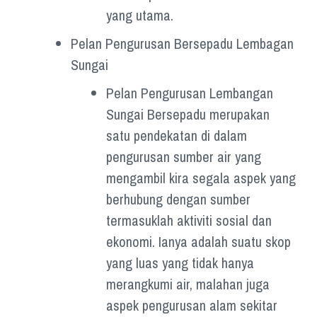
yang utama.
Pelan Pengurusan Bersepadu Lembagan
Sungai
Pelan Pengurusan Lembangan
Sungai Bersepadu merupakan
satu pendekatan di dalam
pengurusan sumber air yang
mengambil kira segala aspek yang
berhubung dengan sumber
termasuklah aktiviti sosial dan
ekonomi. Ianya adalah suatu skop
yang luas yang tidak hanya
merangkumi air, malahan juga
aspek pengurusan alam sekitar