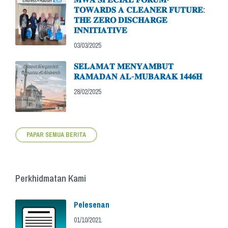
𝐓𝐎𝐖𝐀𝐑𝐃𝐒 𝐀 𝐂𝐋𝐄𝐀𝐍𝐄𝐑 𝐅𝐔𝐓𝐔𝐑𝐄:
𝐓𝐇𝐄 𝐙𝐄𝐑𝐎 𝐃𝐈𝐒𝐂𝐇𝐀𝐑𝐆𝐄
𝐈𝐍𝐍𝐈𝐓𝐈𝐀𝐓𝐈𝐕𝐄
03/03/2025
𝐒𝐄𝐋𝐀𝐌𝐀𝐓 𝐌𝐄𝐍𝐘𝐀𝐌𝐁𝐔𝐓
𝐑𝐀𝐌𝐀𝐃𝐀𝐍 𝐀𝐋-𝐌𝐔𝐁𝐀𝐑𝐀𝐊 𝟏𝟒𝟒𝟔𝐇
28/02/2025
PAPAR SEMUA BERITA
Perkhidmatan Kami
Pelesenan
01/10/2021