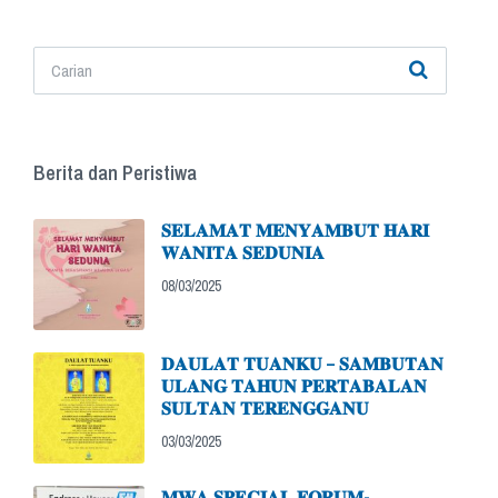
Berita dan Peristiwa
𝐒𝐄𝐋𝐀𝐌𝐀𝐓 𝐌𝐄𝐍𝐘𝐀𝐌𝐁𝐔𝐓 𝐇𝐀𝐑𝐈
𝐖𝐀𝐍𝐈𝐓𝐀 𝐒𝐄𝐃𝐔𝐍𝐈𝐀
08/03/2025
𝐃𝐀𝐔𝐋𝐀𝐓 𝐓𝐔𝐀𝐍𝐊𝐔 – 𝐒𝐀𝐌𝐁𝐔𝐓𝐀𝐍
𝐔𝐋𝐀𝐍𝐆 𝐓𝐀𝐇𝐔𝐍 𝐏𝐄𝐑𝐓𝐀𝐁𝐀𝐋𝐀𝐍
𝐒𝐔𝐋𝐓𝐀𝐍 𝐓𝐄𝐑𝐄𝐍𝐆𝐆𝐀𝐍𝐔
03/03/2025
𝐌𝐖𝐀 𝐒𝐏𝐄𝐂𝐈𝐀𝐋 𝐅𝐎𝐑𝐔𝐌-