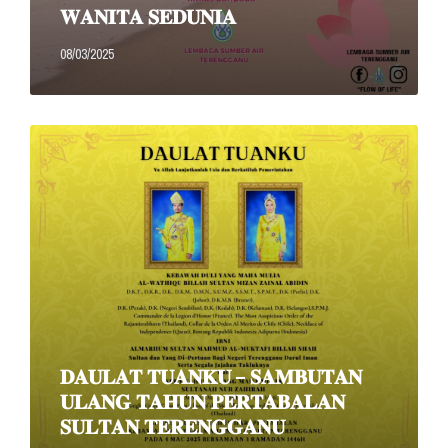
𝐖𝐀𝐍𝐈𝐓𝐀 𝐒𝐄𝐃𝐔𝐍𝐈𝐀
08/03/2025
Read
More
𝐃𝐀𝐔𝐋𝐀𝐓 𝐓𝐔𝐀𝐍𝐊𝐔 – 𝐒𝐀𝐌𝐁𝐔𝐓𝐀𝐍
𝐔𝐋𝐀𝐍𝐆 𝐓𝐀𝐇𝐔𝐍 𝐏𝐄𝐑𝐓𝐀𝐁𝐀𝐋𝐀𝐍
𝐒𝐔𝐋𝐓𝐀𝐍 𝐓𝐄𝐑𝐄𝐍𝐆𝐆𝐀𝐍𝐔