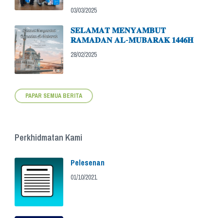
03/03/2025
𝐒𝐄𝐋𝐀𝐌𝐀𝐓 𝐌𝐄𝐍𝐘𝐀𝐌𝐁𝐔𝐓
𝐑𝐀𝐌𝐀𝐃𝐀𝐍 𝐀𝐋-𝐌𝐔𝐁𝐀𝐑𝐀𝐊 𝟏𝟒𝟒𝟔𝐇
28/02/2025
PAPAR SEMUA BERITA
Perkhidmatan Kami
Pelesenan
01/10/2021