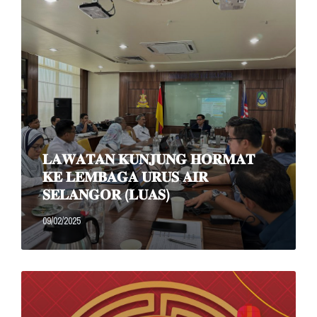
𝐋𝐀𝐖𝐀𝐓𝐀𝐍 𝐊𝐔𝐍𝐉𝐔𝐍𝐆 𝐇𝐎𝐑𝐌𝐀𝐓
𝐊𝐄 𝐋𝐄𝐌𝐁𝐀𝐆𝐀 𝐔𝐑𝐔𝐒 𝐀𝐈𝐑
𝐒𝐄𝐋𝐀𝐍𝐆𝐎𝐑 (𝐋𝐔𝐀𝐒)
09/02/2025
Read
More