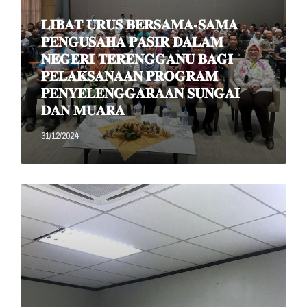
𝐋𝐈𝐁𝐀𝐓 𝐔𝐑𝐔𝐒 𝐁𝐄𝐑𝐒𝐀𝐌𝐀-𝐒𝐀𝐌𝐀
𝐏𝐄𝐍𝐆𝐔𝐒𝐀𝐇𝐀 𝐏𝐀𝐒𝐈𝐑 𝐃𝐀𝐋𝐀𝐌
𝐍𝐄𝐆𝐄𝐑𝐈 𝐓𝐄𝐑𝐄𝐍𝐆𝐆𝐀𝐍𝐔 𝐁𝐀𝐆𝐈
𝐏𝐄𝐋𝐀𝐊𝐒𝐀𝐍𝐀𝐀𝐍 𝐏𝐑𝐎𝐆𝐑𝐀𝐌
𝐏𝐄𝐍𝐘𝐄𝐋𝐄𝐍𝐆𝐆𝐀𝐑𝐀𝐀𝐍 𝐒𝐔𝐍𝐆𝐀𝐈
𝐃𝐀𝐍 𝐌𝐔𝐀𝐑𝐀
31/12/2024
Read
More