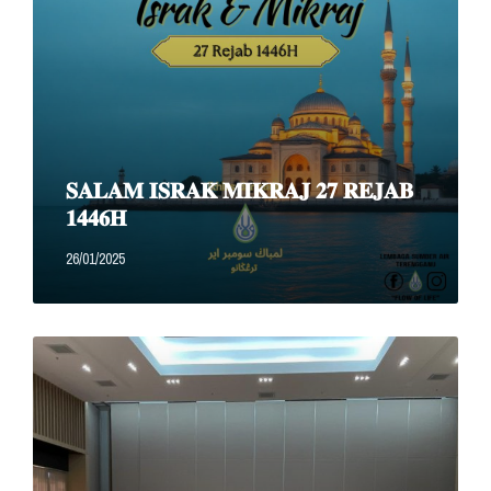
𝐒𝐀𝐋𝐀𝐌 𝐈𝐒𝐑𝐀𝐊 𝐌𝐈𝐊𝐑𝐀𝐉 𝟐𝟕 𝐑𝐄𝐉𝐀𝐁
𝟏𝟒𝟒𝟔𝐇
26/01/2025
Read
More