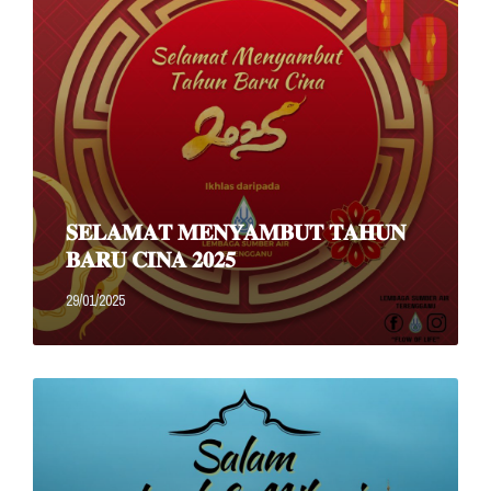
𝐒𝐄𝐋𝐀𝐌𝐀𝐓 𝐌𝐄𝐍𝐘𝐀𝐌𝐁𝐔𝐓 𝐓𝐀𝐇𝐔𝐍
𝐁𝐀𝐑𝐔 𝐂𝐈𝐍𝐀 𝟐𝟎𝟐𝟓
29/01/2025
Read
More