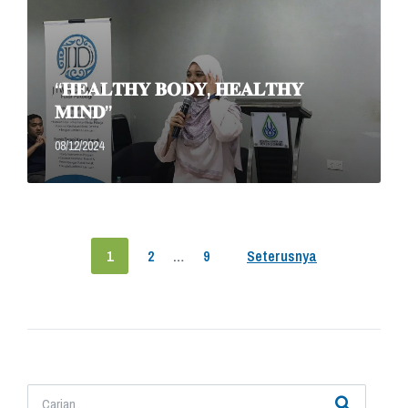
“𝐇𝐄𝐀𝐋𝐓𝐇𝐘 𝐁𝐎𝐃𝐘, 𝐇𝐄𝐀𝐋𝐓𝐇𝐘
𝐌𝐈𝐍𝐃”
08/12/2024
Posts
1
2
…
9
Seterusnya
pagination