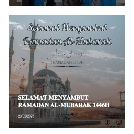
Read
More
𝐒𝐄𝐋𝐀𝐌𝐀𝐓 𝐌𝐄𝐍𝐘𝐀𝐌𝐁𝐔𝐓
𝐑𝐀𝐌𝐀𝐃𝐀𝐍 𝐀𝐋-𝐌𝐔𝐁𝐀𝐑𝐀𝐊 𝟏𝟒𝟒𝟔𝐇
28/02/2025