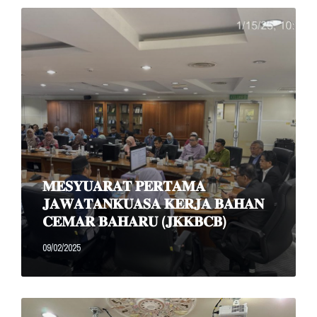
Read
More
𝐌𝐄𝐒𝐘𝐔𝐀𝐑𝐀𝐓 𝐏𝐄𝐑𝐓𝐀𝐌𝐀
𝐉𝐀𝐖𝐀𝐓𝐀𝐍𝐊𝐔𝐀𝐒𝐀 𝐊𝐄𝐑𝐉𝐀 𝐁𝐀𝐇𝐀𝐍
𝐂𝐄𝐌𝐀𝐑 𝐁𝐀𝐇𝐀𝐑𝐔 (𝐉𝐊𝐊𝐁𝐂𝐁)
09/02/2025
Read
More