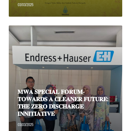
03/03/2025
Read
More
𝐌𝐖𝐀 𝐒𝐏𝐄𝐂𝐈𝐀𝐋 𝐅𝐎𝐑𝐔𝐌-
𝐓𝐎𝐖𝐀𝐑𝐃𝐒 𝐀 𝐂𝐋𝐄𝐀𝐍𝐄𝐑 𝐅𝐔𝐓𝐔𝐑𝐄:
𝐓𝐇𝐄 𝐙𝐄𝐑𝐎 𝐃𝐈𝐒𝐂𝐇𝐀𝐑𝐆𝐄
𝐈𝐍𝐍𝐈𝐓𝐈𝐀𝐓𝐈𝐕𝐄
03/03/2025