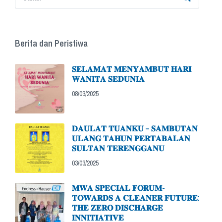
Berita dan Peristiwa
𝐒𝐄𝐋𝐀𝐌𝐀𝐓 𝐌𝐄𝐍𝐘𝐀𝐌𝐁𝐔𝐓 𝐇𝐀𝐑𝐈
𝐖𝐀𝐍𝐈𝐓𝐀 𝐒𝐄𝐃𝐔𝐍𝐈𝐀
08/03/2025
𝐃𝐀𝐔𝐋𝐀𝐓 𝐓𝐔𝐀𝐍𝐊𝐔 – 𝐒𝐀𝐌𝐁𝐔𝐓𝐀𝐍
𝐔𝐋𝐀𝐍𝐆 𝐓𝐀𝐇𝐔𝐍 𝐏𝐄𝐑𝐓𝐀𝐁𝐀𝐋𝐀𝐍
𝐒𝐔𝐋𝐓𝐀𝐍 𝐓𝐄𝐑𝐄𝐍𝐆𝐆𝐀𝐍𝐔
03/03/2025
𝐌𝐖𝐀 𝐒𝐏𝐄𝐂𝐈𝐀𝐋 𝐅𝐎𝐑𝐔𝐌-
𝐓𝐎𝐖𝐀𝐑𝐃𝐒 𝐀 𝐂𝐋𝐄𝐀𝐍𝐄𝐑 𝐅𝐔𝐓𝐔𝐑𝐄:
𝐓𝐇𝐄 𝐙𝐄𝐑𝐎 𝐃𝐈𝐒𝐂𝐇𝐀𝐑𝐆𝐄
𝐈𝐍𝐍𝐈𝐓𝐈𝐀𝐓𝐈𝐕𝐄