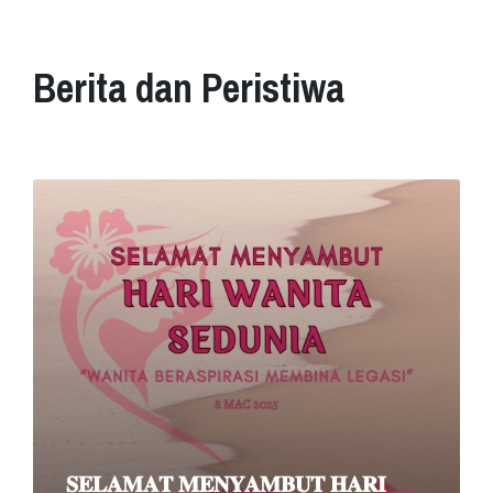
Berita dan Peristiwa
Read
More
𝐒𝐄𝐋𝐀𝐌𝐀𝐓 𝐌𝐄𝐍𝐘𝐀𝐌𝐁𝐔𝐓 𝐇𝐀𝐑𝐈