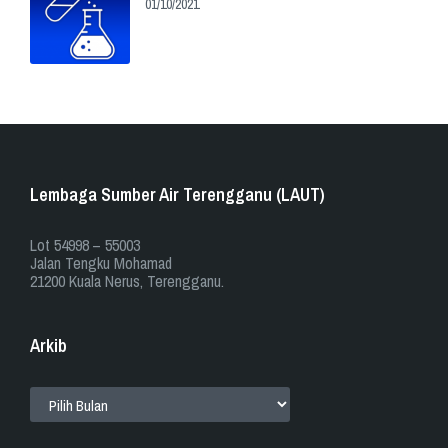
01/10/2021
Lembaga Sumber Air Terengganu (LAUT)
​​Lot 54998 – 55003
Jalan Tengku Mohamad
21200 Kuala Nerus, Terengganu.
Arkib
ARKIB