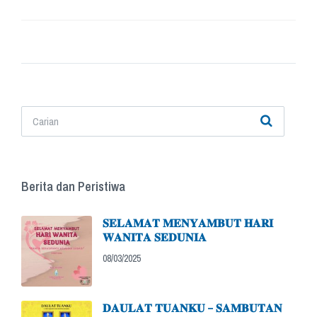
Berita dan Peristiwa
𝐒𝐄𝐋𝐀𝐌𝐀𝐓 𝐌𝐄𝐍𝐘𝐀𝐌𝐁𝐔𝐓 𝐇𝐀𝐑𝐈
𝐖𝐀𝐍𝐈𝐓𝐀 𝐒𝐄𝐃𝐔𝐍𝐈𝐀
08/03/2025
𝐃𝐀𝐔𝐋𝐀𝐓 𝐓𝐔𝐀𝐍𝐊𝐔 – 𝐒𝐀𝐌𝐁𝐔𝐓𝐀𝐍