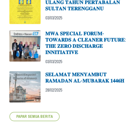
𝐔𝐋𝐀𝐍𝐆 𝐓𝐀𝐇𝐔𝐍 𝐏𝐄𝐑𝐓𝐀𝐁𝐀𝐋𝐀𝐍
𝐒𝐔𝐋𝐓𝐀𝐍 𝐓𝐄𝐑𝐄𝐍𝐆𝐆𝐀𝐍𝐔
03/03/2025
𝐌𝐖𝐀 𝐒𝐏𝐄𝐂𝐈𝐀𝐋 𝐅𝐎𝐑𝐔𝐌-
𝐓𝐎𝐖𝐀𝐑𝐃𝐒 𝐀 𝐂𝐋𝐄𝐀𝐍𝐄𝐑 𝐅𝐔𝐓𝐔𝐑𝐄:
𝐓𝐇𝐄 𝐙𝐄𝐑𝐎 𝐃𝐈𝐒𝐂𝐇𝐀𝐑𝐆𝐄
𝐈𝐍𝐍𝐈𝐓𝐈𝐀𝐓𝐈𝐕𝐄
03/03/2025
𝐒𝐄𝐋𝐀𝐌𝐀𝐓 𝐌𝐄𝐍𝐘𝐀𝐌𝐁𝐔𝐓
𝐑𝐀𝐌𝐀𝐃𝐀𝐍 𝐀𝐋-𝐌𝐔𝐁𝐀𝐑𝐀𝐊 𝟏𝟒𝟒𝟔𝐇
28/02/2025
PAPAR SEMUA BERITA