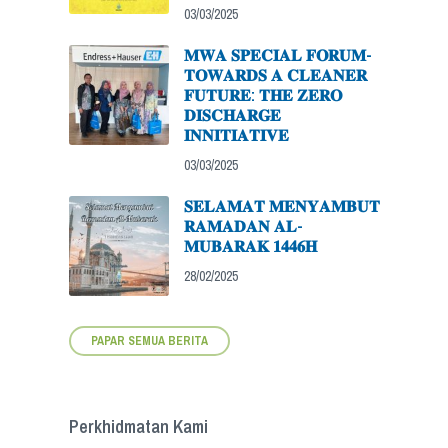
03/03/2025
𝐌𝐖𝐀 𝐒𝐏𝐄𝐂𝐈𝐀𝐋 𝐅𝐎𝐑𝐔𝐌-
𝐓𝐎𝐖𝐀𝐑𝐃𝐒 𝐀 𝐂𝐋𝐄𝐀𝐍𝐄𝐑
𝐅𝐔𝐓𝐔𝐑𝐄: 𝐓𝐇𝐄 𝐙𝐄𝐑𝐎
𝐃𝐈𝐒𝐂𝐇𝐀𝐑𝐆𝐄
𝐈𝐍𝐍𝐈𝐓𝐈𝐀𝐓𝐈𝐕𝐄
03/03/2025
𝐒𝐄𝐋𝐀𝐌𝐀𝐓 𝐌𝐄𝐍𝐘𝐀𝐌𝐁𝐔𝐓
𝐑𝐀𝐌𝐀𝐃𝐀𝐍 𝐀𝐋-
𝐌𝐔𝐁𝐀𝐑𝐀𝐊 𝟏𝟒𝟒𝟔𝐇
28/02/2025
PAPAR SEMUA BERITA
Perkhidmatan Kami