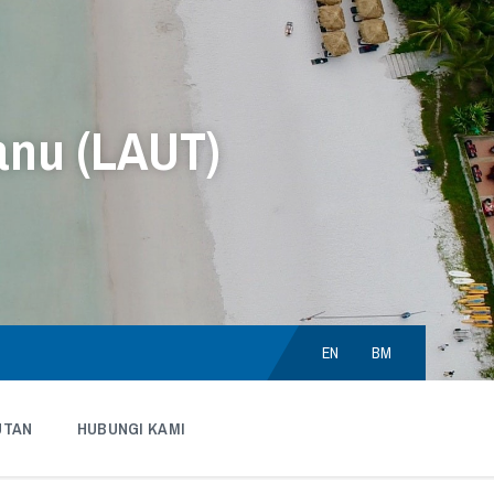
anu (LAUT)
Choose
language:
EN
BM
UTAN
HUBUNGI KAMI