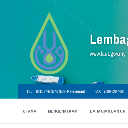
Skip
Skip
Skip
to
to
to
content
main
footer
navigation
Lembag
www.laut.gov.my
TEL: +6011 3749 3746 (Unit Pelesenan)
FAX : +609 626 4466
UTAMA
MENGENAI KAMI
BAHAGIAN DAN UNI