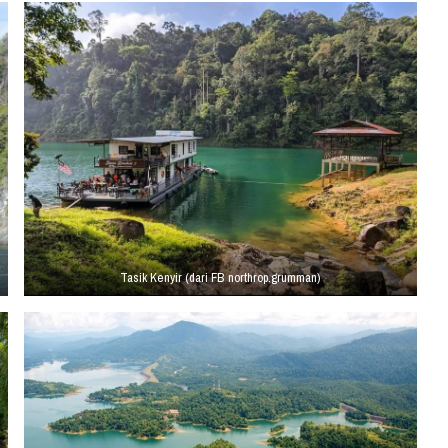
Tasik Kenyir (dari FB northrop.grumman)