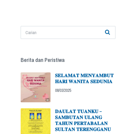
Berita dan Peristiwa
𝐒𝐄𝐋𝐀𝐌𝐀𝐓 𝐌𝐄𝐍𝐘𝐀𝐌𝐁𝐔𝐓
𝐇𝐀𝐑𝐈 𝐖𝐀𝐍𝐈𝐓𝐀 𝐒𝐄𝐃𝐔𝐍𝐈𝐀
08/03/2025
𝐃𝐀𝐔𝐋𝐀𝐓 𝐓𝐔𝐀𝐍𝐊𝐔 –
𝐒𝐀𝐌𝐁𝐔𝐓𝐀𝐍 𝐔𝐋𝐀𝐍𝐆
𝐓𝐀𝐇𝐔𝐍 𝐏𝐄𝐑𝐓𝐀𝐁𝐀𝐋𝐀𝐍
𝐒𝐔𝐋𝐓𝐀𝐍 𝐓𝐄𝐑𝐄𝐍𝐆𝐆𝐀𝐍𝐔