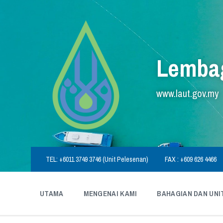
Skip
Skip
Skip
to
to
to
content
main
footer
navigation
Lembag
www.laut.gov.my
TEL: +6011 3749 3746 (Unit Pelesenan)
FAX : +609 626 4466
UTAMA
MENGENAI KAMI
BAHAGIAN DAN UNI