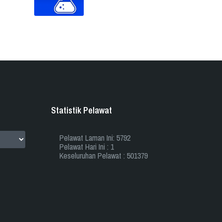
Statistik Pelawat
Pelawat Laman Ini: 5792
Pelawat Hari Ini : 1
Keseluruhan Pelawat : 501379