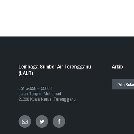
Lembaga Sumber Air Terengganu
Arkib
(LAUT)
ARKIB
​​Lot 54998 – 55003
Jalan Tengku Mohamad
21200 Kuala Nerus, Terengganu.
Email
Twitter
Facebook