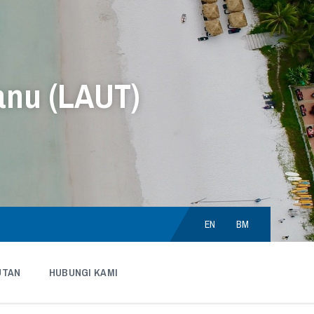
anu (LAUT)
Choose
language:
EN
BM
UTAN
HUBUNGI KAMI