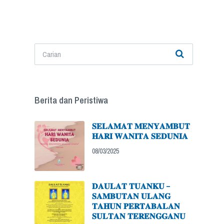
Berita dan Peristiwa
𝐒𝐄𝐋𝐀𝐌𝐀𝐓 𝐌𝐄𝐍𝐘𝐀𝐌𝐁𝐔𝐓
𝐇𝐀𝐑𝐈 𝐖𝐀𝐍𝐈𝐓𝐀 𝐒𝐄𝐃𝐔𝐍𝐈𝐀
08/03/2025
𝐃𝐀𝐔𝐋𝐀𝐓 𝐓𝐔𝐀𝐍𝐊𝐔 –
𝐒𝐀𝐌𝐁𝐔𝐓𝐀𝐍 𝐔𝐋𝐀𝐍𝐆
𝐓𝐀𝐇𝐔𝐍 𝐏𝐄𝐑𝐓𝐀𝐁𝐀𝐋𝐀𝐍
𝐒𝐔𝐋𝐓𝐀𝐍 𝐓𝐄𝐑𝐄𝐍𝐆𝐆𝐀𝐍𝐔