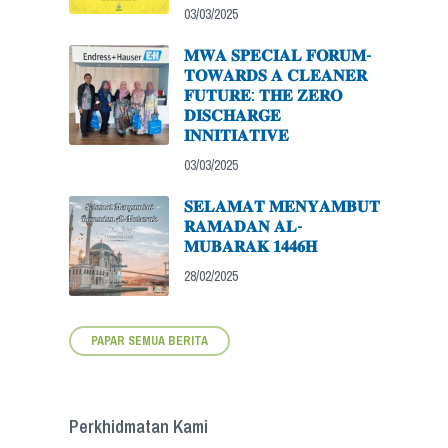
03/03/2025
𝐌𝐖𝐀 𝐒𝐏𝐄𝐂𝐈𝐀𝐋 𝐅𝐎𝐑𝐔𝐌-
𝐓𝐎𝐖𝐀𝐑𝐃𝐒 𝐀 𝐂𝐋𝐄𝐀𝐍𝐄𝐑
𝐅𝐔𝐓𝐔𝐑𝐄: 𝐓𝐇𝐄 𝐙𝐄𝐑𝐎
𝐃𝐈𝐒𝐂𝐇𝐀𝐑𝐆𝐄
𝐈𝐍𝐍𝐈𝐓𝐈𝐀𝐓𝐈𝐕𝐄
03/03/2025
𝐒𝐄𝐋𝐀𝐌𝐀𝐓 𝐌𝐄𝐍𝐘𝐀𝐌𝐁𝐔𝐓
𝐑𝐀𝐌𝐀𝐃𝐀𝐍 𝐀𝐋-
𝐌𝐔𝐁𝐀𝐑𝐀𝐊 𝟏𝟒𝟒𝟔𝐇
28/02/2025
PAPAR SEMUA BERITA
Perkhidmatan Kami