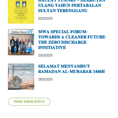
𝐃𝐀𝐔𝐋𝐀𝐓 𝐓𝐔𝐀𝐍𝐊𝐔 – 𝐒𝐀𝐌𝐁𝐔𝐓𝐀𝐍
𝐔𝐋𝐀𝐍𝐆 𝐓𝐀𝐇𝐔𝐍 𝐏𝐄𝐑𝐓𝐀𝐁𝐀𝐋𝐀𝐍
𝐒𝐔𝐋𝐓𝐀𝐍 𝐓𝐄𝐑𝐄𝐍𝐆𝐆𝐀𝐍𝐔
03/03/2025
𝐌𝐖𝐀 𝐒𝐏𝐄𝐂𝐈𝐀𝐋 𝐅𝐎𝐑𝐔𝐌-
𝐓𝐎𝐖𝐀𝐑𝐃𝐒 𝐀 𝐂𝐋𝐄𝐀𝐍𝐄𝐑 𝐅𝐔𝐓𝐔𝐑𝐄:
𝐓𝐇𝐄 𝐙𝐄𝐑𝐎 𝐃𝐈𝐒𝐂𝐇𝐀𝐑𝐆𝐄
𝐈𝐍𝐍𝐈𝐓𝐈𝐀𝐓𝐈𝐕𝐄
03/03/2025
𝐒𝐄𝐋𝐀𝐌𝐀𝐓 𝐌𝐄𝐍𝐘𝐀𝐌𝐁𝐔𝐓
𝐑𝐀𝐌𝐀𝐃𝐀𝐍 𝐀𝐋-𝐌𝐔𝐁𝐀𝐑𝐀𝐊 𝟏𝟒𝟒𝟔𝐇
28/02/2025
PAPAR SEMUA BERITA