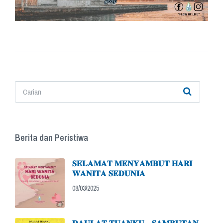
Berita dan Peristiwa
𝐒𝐄𝐋𝐀𝐌𝐀𝐓 𝐌𝐄𝐍𝐘𝐀𝐌𝐁𝐔𝐓 𝐇𝐀𝐑𝐈
𝐖𝐀𝐍𝐈𝐓𝐀 𝐒𝐄𝐃𝐔𝐍𝐈𝐀
08/03/2025