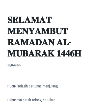
𝐒𝐄𝐋𝐀𝐌𝐀𝐓
𝐌𝐄𝐍𝐘𝐀𝐌𝐁𝐔𝐓
𝐑𝐀𝐌𝐀𝐃𝐀𝐍 𝐀𝐋-
𝐌𝐔𝐁𝐀𝐑𝐀𝐊 𝟏𝟒𝟒𝟔𝐇
28/02/2025
Pucuk selasih bertunas menjulang
Dahannya patah tolong betulkan