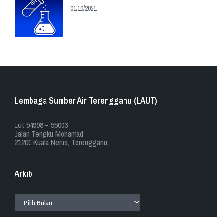
01/10/2021
Lembaga Sumber Air Terengganu (LAUT)
​​Lot 54998 – 55003
Jalan Tengku Mohamad
21200 Kuala Nerus, Terengganu.
Arkib
ARKIB