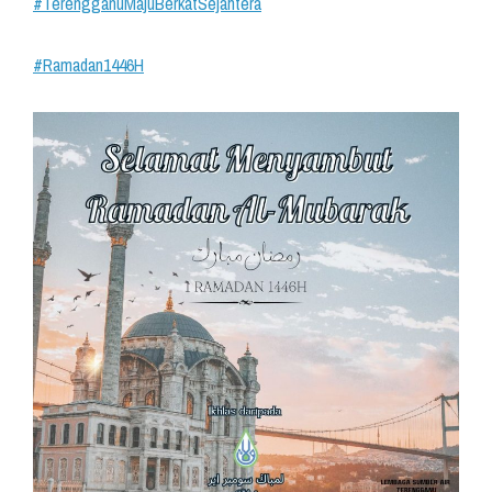
#TerengganuMajuBerkatSejahtera
#Ramadan1446H